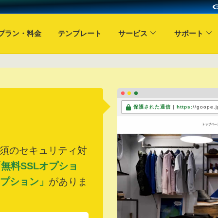
プラン・料金
テンプレート
サービス
サポート
保護された通信
|
https:
//goope.j
必須のセキュリティ対
無料SSLオプショ
オプション」
がありま