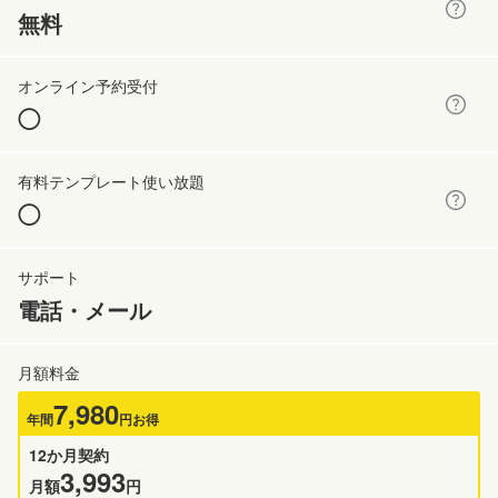
無料
◯
◯
電話・メール
7,980
年間
円お得
12か月契約
3,993
月額
円