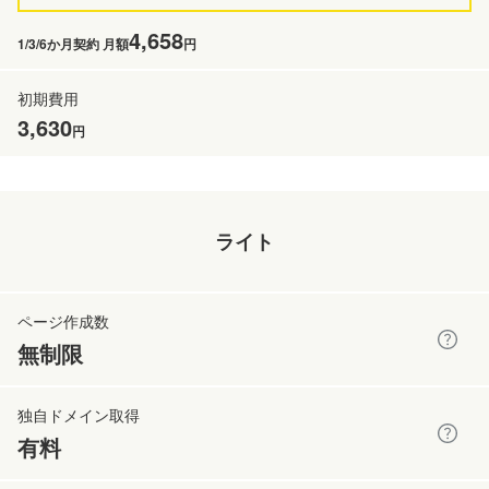
4,658
1/3/6か月契約 月額
円
3,630
円
ライト
無制限
有料