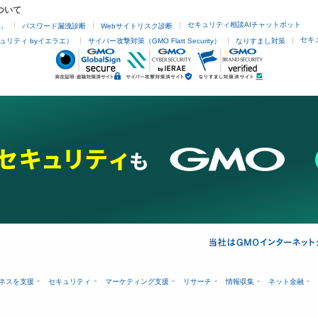
ついて
セキュリティ相談AIチャットボット
4」
パスワード漏洩診断
Webサイトリスク診断
セキ
ュリティ byイエラエ）
サイバー攻撃対策（GMO Flatt Security）
なりすまし対策
ネスを支援
セキュリティ
マーケティング支援
リサーチ
情報収集
ネット金融