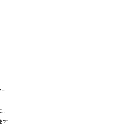
ん。
に、
ます。