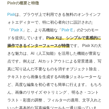
Pixlrの概要と特徴
Pixlr
は、ブラウザ上で利用できる無料のオンラインフ
ォトエディターで、特に初心者向けに設計された
「
Pixlr X
」と、より高機能な「
Pixlr E
」の2つのモー
ドを提供しています。
Pixlr Xは、シンプルで直感的に
操作できるインターフェースが特徴
です。 Pixlr Xの大
きな魅力は、AI（人工知能）を活用した機能が豊富な
点です。例えば、AIカットアウトによる背景透過 、写
真に写り込んだ不要なものを消すオブジェクト除去 、
テキストから画像を生成するAI画像ジェネレーター な
ど、高度な編集を初心者でも簡単に行えます。 もちろ
ん、画像のリサイズ やトリミング 、明るさ・コント
ラスト・彩度の調整 、フィルターの適用、文字入れと
いった基本的な写真編集ツールも一通り揃っていま