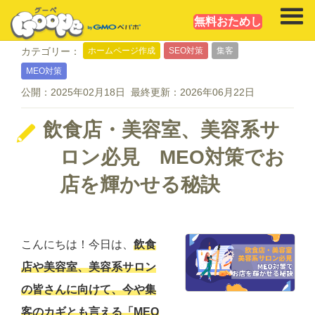
無料おためし
ホームページ作成
SEO対策
集客
カテゴリー：
MEO対策
公開：
2025年02月18日
最終更新：
2026年06月22日
飲食店・美容室、美容系サ
ロン必見 MEO対策でお
店を輝かせる秘訣
こんにちは！今日は、
飲食
店や美容室、美容系サロン
の皆さんに向けて、今や集
客のカギとも言える「MEO