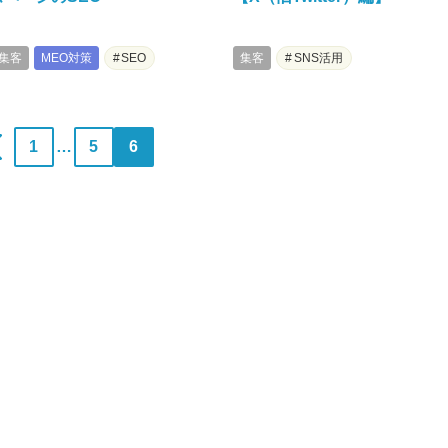
集客
MEO対策
SEO
集客
SNS活用
1
…
5
6