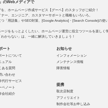
」のWebメディアで
ザを、ホームページ作成サービス【グーペ】のスタッフがご紹介！
イナー、エンジニア、カスタマーサポートと職種もいろいろ。
」やSEO対策、[Google Analytics]・[Search Consol
ページをもっとよくしたい、ホームページ運営に役立つツールを楽しく
「わからない」は、一緒に解決していきましょう！
ポート
お知らせ
ポートについて
インフォメーション
ニュアル
メンテナンス情報
くある質問
障害情報
問い合わせ
作代行サービス
提携
ーペノート
取次店制度
作会社紹介
アフィリエイト
制作会社等お申し込み