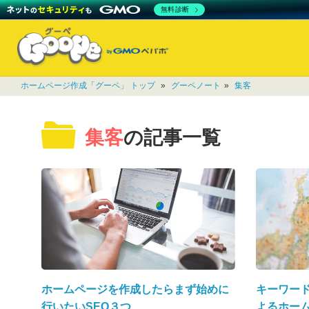
無料診断
ホームページ作成「グーペ」 トップ
»
グーペノート
»
集客
集客
の記事一覧
ホームページを作成したらまず始めに
キーワー
行いたいSEO３つ
よるホーム