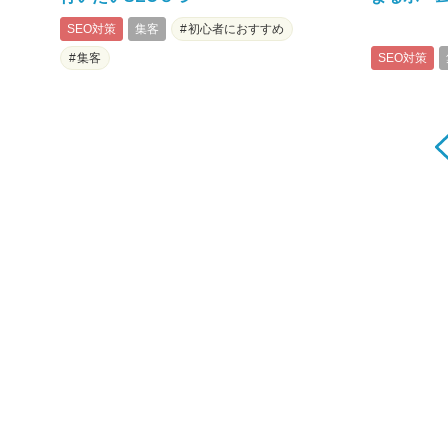
SEO対策
集客
初心者におすすめ
集客
SEO対策
投
稿
<
の
ペ
ー
ジ
送
り