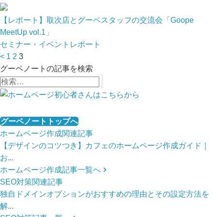
【レポート】取次店とグーペスタッフの交流会「Goope
MeetUp vol.1」
セミナー・イベント
レポート
投
<
1
2
3
稿
グーペノートの記事を検索
の
ペ
ー
ジ
グーペノートトップへ
送
ホームページ作成関連記事
り
【デザインのコツつき】カフェのホームページ作成ガイド｜
お...
ホームページ作成記事一覧へ
SEO対策関連記事
独自ドメインオプションがおすすめの理由とその設定方法を
解...