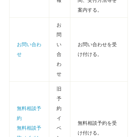
報
間、受付方法等を
案内する。
お
問
お問い合わ
い
お問い合わせを受
せ
合
け付ける。
わ
せ
旧
予
無料相談予
約
約
イ
無料相談予約を受
無料相談予
ベ
け付ける。