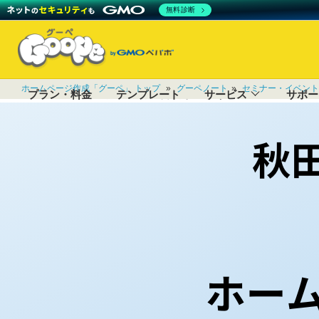
無料診断
カテゴリー：
セミナー・イベント
ホームページ作成コンテス
公開：
2024年03月19日
最終更新：
2026年06月22日
ホームページ作成「グーペ」 トップ
»
グーペノート
»
セミナー・イベント
【レポート】秋田県商工会連合会が主催する「グーペ ホーム
プラン・料金
テンプレート
サービス
サポー