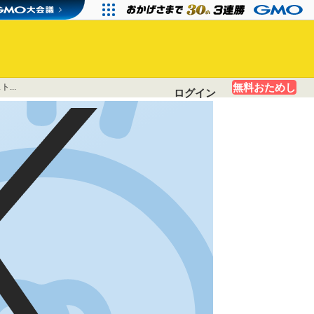
無料おためし
...
ログイン