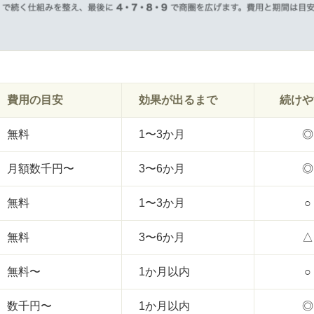
費用の目安
効果が出るまで
続けや
無料
1〜3か月
◎
月額数千円〜
3〜6か月
◎
無料
1〜3か月
○
無料
3〜6か月
△
無料〜
1か月以内
○
数千円〜
1か月以内
◎