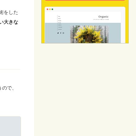
術をした
い大きな
うので、