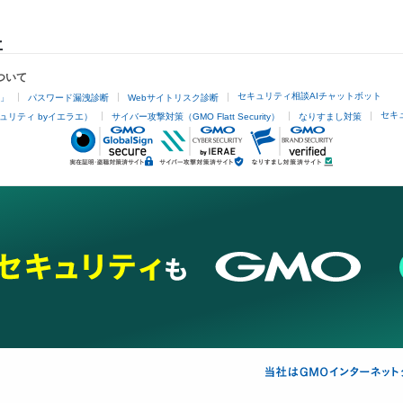
ついて
セキュリティ相談AIチャットボット
4」
パスワード漏洩診断
Webサイトリスク診断
セキ
ュリティ byイエラエ）
サイバー攻撃対策（GMO Flatt Security）
なりすまし対策