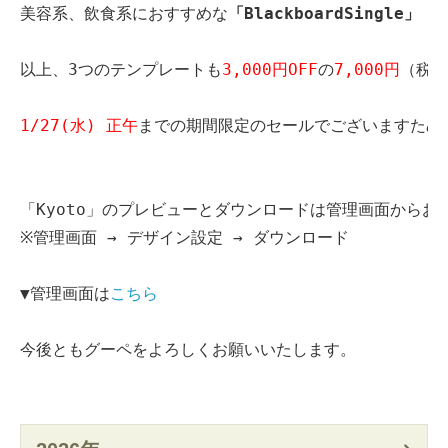
美容系、飲食系におすすめな
「BlackboardSingle」
以上、3つのテンプレートも
3,000円OFF
の
7,000円
（税抜
1/27(水) 正午
までの期間限定のセールでございますため
「Kyoto」のプレビューとダウンロードは管理画面からお
※管理画面 → デザイン設定 → ダウンロード
▼管理画面は
こちら
今後ともグーペをよろしくお願いいたします。