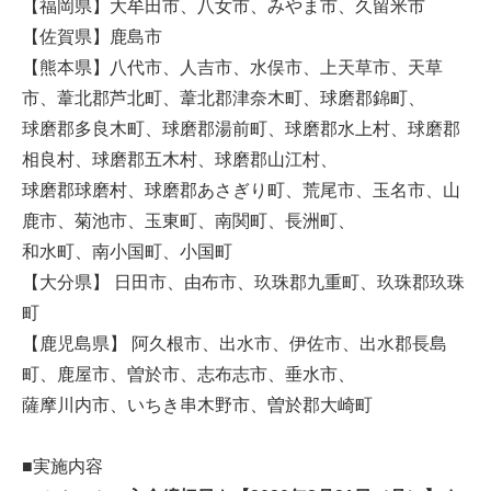
【福岡県】大牟田市、八女市、みやま市、久留米市
【佐賀県】鹿島市
【熊本県】八代市、人吉市、水俣市、上天草市、天草
市、葦北郡芦北町、葦北郡津奈木町、球磨郡錦町、
球磨郡多良木町、球磨郡湯前町、球磨郡水上村、球磨郡
相良村、球磨郡五木村、球磨郡山江村、
球磨郡球磨村、球磨郡あさぎり町、荒尾市、玉名市、山
鹿市、菊池市、玉東町、南関町、長洲町、
和水町、南小国町、小国町
【大分県】 日田市、由布市、玖珠郡九重町、玖珠郡玖珠
町
【鹿児島県】 阿久根市、出水市、伊佐市、出水郡長島
町、鹿屋市、曽於市、志布志市、垂水市、
薩摩川内市、いちき串木野市、曽於郡大崎町
■実施内容