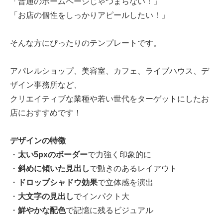
「普通のホームページじゃつまらない！」
「お店の個性をしっかりアピールしたい！」
そんな方にぴったりのテンプレートです。
アパレルショップ、美容室、カフェ、ライブハウス、デ
ザイン事務所など、
クリエイティブな業種や若い世代をターゲットにしたお
店におすすめです！
デザインの特徴
・
太い5pxのボーダー
で力強く印象的に
・
斜めに傾いた見出し
で動きのあるレイアウト
・
ドロップシャドウ効果
で立体感を演出
・
大文字の見出し
でインパクト大
・
鮮やかな配色
で記憶に残るビジュアル